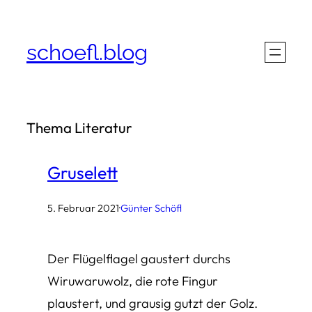
Zum
Inhalt
schoefl.blog
springen
Literatur
Gruselett
5. Februar 2021
·
Günter Schöfl
Der Flügelflagel gaustert durchs
Wiruwaruwolz, die rote Fingur
plaustert, und grausig gutzt der Golz.